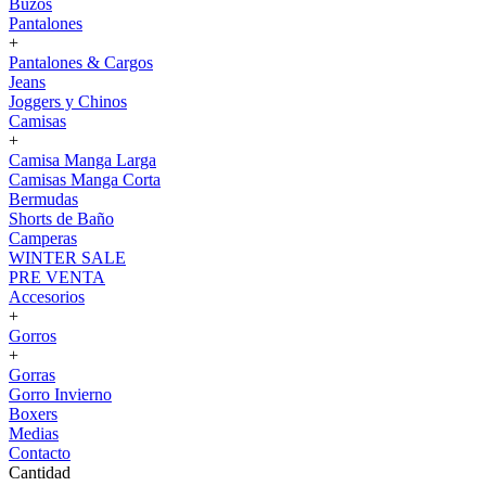
Buzos
Pantalones
+
Pantalones & Cargos
Jeans
Joggers y Chinos
Camisas
+
Camisa Manga Larga
Camisas Manga Corta
Bermudas
Shorts de Baño
Camperas
WINTER SALE
PRE VENTA
Accesorios
+
Gorros
+
Gorras
Gorro Invierno
Boxers
Medias
Contacto
Cantidad