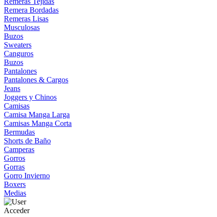
Remeras Tejidas
Remera Bordadas
Remeras Lisas
Musculosas
Buzos
Sweaters
Canguros
Buzos
Pantalones
Pantalones & Cargos
Jeans
Joggers y Chinos
Camisas
Camisa Manga Larga
Camisas Manga Corta
Bermudas
Shorts de Baño
Camperas
Gorros
Gorras
Gorro Invierno
Boxers
Medias
Acceder