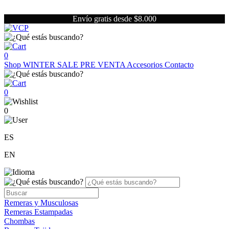
Envío gratis desde $8.000
0
Shop
WINTER SALE
PRE VENTA
Accesorios
Contacto
0
0
ES
EN
Remeras y Musculosas
Remeras Estampadas
Chombas