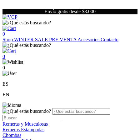
Envío gratis desde $8.000
0
Shop
WINTER SALE
PRE VENTA
Accesorios
Contacto
0
0
ES
EN
Remeras y Musculosas
Remeras Estampadas
Chombas