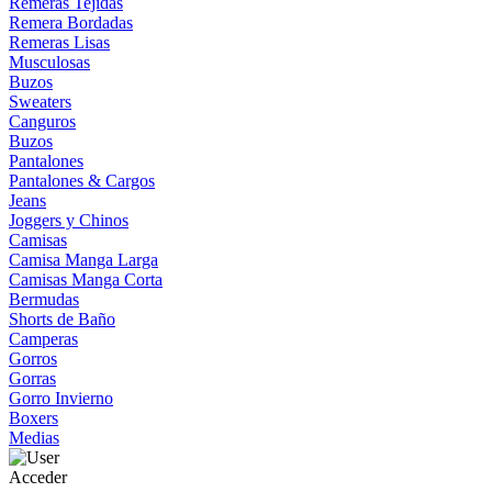
Remeras Tejidas
Remera Bordadas
Remeras Lisas
Musculosas
Buzos
Sweaters
Canguros
Buzos
Pantalones
Pantalones & Cargos
Jeans
Joggers y Chinos
Camisas
Camisa Manga Larga
Camisas Manga Corta
Bermudas
Shorts de Baño
Camperas
Gorros
Gorras
Gorro Invierno
Boxers
Medias
Acceder