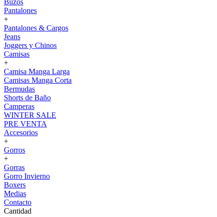
Buzos
Pantalones
+
Pantalones & Cargos
Jeans
Joggers y Chinos
Camisas
+
Camisa Manga Larga
Camisas Manga Corta
Bermudas
Shorts de Baño
Camperas
WINTER SALE
PRE VENTA
Accesorios
+
Gorros
+
Gorras
Gorro Invierno
Boxers
Medias
Contacto
Cantidad