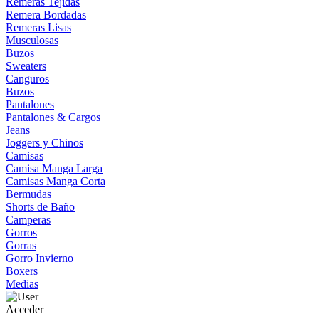
Remeras Tejidas
Remera Bordadas
Remeras Lisas
Musculosas
Buzos
Sweaters
Canguros
Buzos
Pantalones
Pantalones & Cargos
Jeans
Joggers y Chinos
Camisas
Camisa Manga Larga
Camisas Manga Corta
Bermudas
Shorts de Baño
Camperas
Gorros
Gorras
Gorro Invierno
Boxers
Medias
Acceder