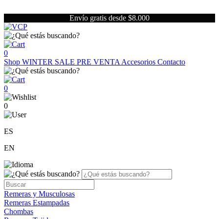
Envío gratis desde $8.000
0
Shop
WINTER SALE
PRE VENTA
Accesorios
Contacto
0
0
ES
EN
Remeras y Musculosas
Remeras Estampadas
Chombas