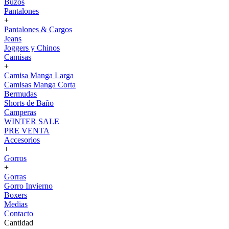
Buzos
Pantalones
+
Pantalones & Cargos
Jeans
Joggers y Chinos
Camisas
+
Camisa Manga Larga
Camisas Manga Corta
Bermudas
Shorts de Baño
Camperas
WINTER SALE
PRE VENTA
Accesorios
+
Gorros
+
Gorras
Gorro Invierno
Boxers
Medias
Contacto
Cantidad