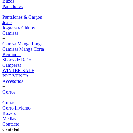
Buzos
Pantalones
+
Pantalones & Cargos
Jeans
Joggers y Chinos
Camisas
+
Camisa Manga Larga
Camisas Manga Corta
Bermudas
Shorts de Baño
Camperas
WINTER SALE
PRE VENTA
Accesorios
+
Gorros
+
Gorras
Gorro Invierno
Boxers
Medias
Contacto
Cantidad