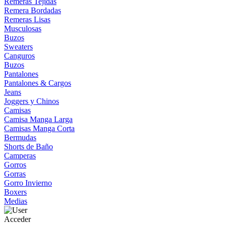
Remeras Tejidas
Remera Bordadas
Remeras Lisas
Musculosas
Buzos
Sweaters
Canguros
Buzos
Pantalones
Pantalones & Cargos
Jeans
Joggers y Chinos
Camisas
Camisa Manga Larga
Camisas Manga Corta
Bermudas
Shorts de Baño
Camperas
Gorros
Gorras
Gorro Invierno
Boxers
Medias
Acceder