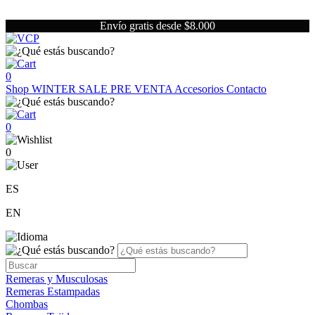
Envío gratis desde $8.000
0
Shop
WINTER SALE
PRE VENTA
Accesorios
Contacto
0
0
ES
EN
Remeras y Musculosas
Remeras Estampadas
Chombas