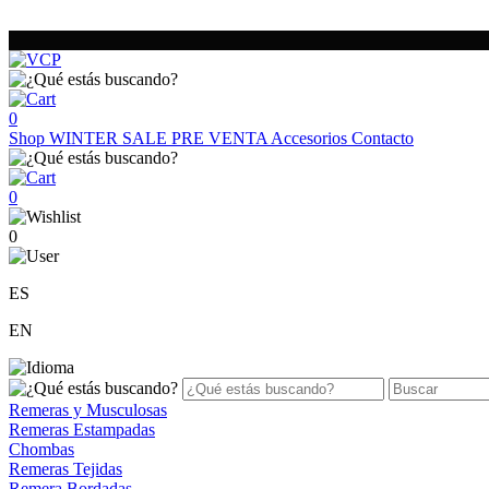
0
Shop
WINTER SALE
PRE VENTA
Accesorios
Contacto
0
0
ES
EN
Remeras y Musculosas
Remeras Estampadas
Chombas
Remeras Tejidas
Remera Bordadas