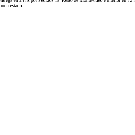
ntrega en 24 hs por Pedidos Ya. Resto de Montevideo e interior en 72 h
 buen estado.