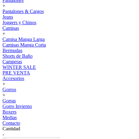
Pantalones
+
Pantalones & Cargos
Jeans
Joggers y Chinos
Camisas
+
Camisa Manga Larga
Camisas Manga Corta
Bermudas
Shorts de Baño
Camperas
WINTER SALE
PRE VENTA
Accesorios
+
Gorros
+
Gorras
Gorro Invierno
Boxers
Medias
Contacto
Cantidad
-