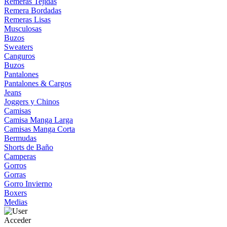
Remeras Tejidas
Remera Bordadas
Remeras Lisas
Musculosas
Buzos
Sweaters
Canguros
Buzos
Pantalones
Pantalones & Cargos
Jeans
Joggers y Chinos
Camisas
Camisa Manga Larga
Camisas Manga Corta
Bermudas
Shorts de Baño
Camperas
Gorros
Gorras
Gorro Invierno
Boxers
Medias
Acceder