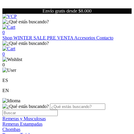
Envío gratis desde $8.000
0
Shop
WINTER SALE
PRE VENTA
Accesorios
Contacto
0
0
ES
EN
Remeras y Musculosas
Remeras Estampadas
Chombas