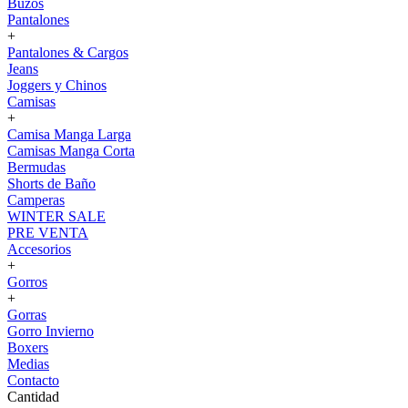
Buzos
Pantalones
+
Pantalones & Cargos
Jeans
Joggers y Chinos
Camisas
+
Camisa Manga Larga
Camisas Manga Corta
Bermudas
Shorts de Baño
Camperas
WINTER SALE
PRE VENTA
Accesorios
+
Gorros
+
Gorras
Gorro Invierno
Boxers
Medias
Contacto
Cantidad