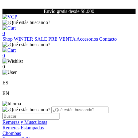
Envío gratis desde $8.000
0
Shop
WINTER SALE
PRE VENTA
Accesorios
Contacto
0
0
ES
EN
Remeras y Musculosas
Remeras Estampadas
Chombas