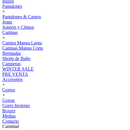
Buzos
Pantalones
+
Pantalones & Cargos
Jeans
Joggers y Chinos
Camisas
+
Camisa Manga Larga
Camisas Manga Corta
Bermudas
Shorts de Baño
Camperas
WINTER SALE
PRE VENTA
Accesorios
+
Gorros
+
Gorras
Gorro Invierno
Boxers
Medias
Contacto
Cantidad