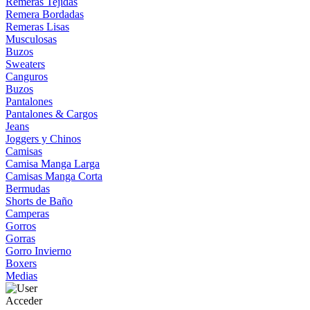
Remeras Tejidas
Remera Bordadas
Remeras Lisas
Musculosas
Buzos
Sweaters
Canguros
Buzos
Pantalones
Pantalones & Cargos
Jeans
Joggers y Chinos
Camisas
Camisa Manga Larga
Camisas Manga Corta
Bermudas
Shorts de Baño
Camperas
Gorros
Gorras
Gorro Invierno
Boxers
Medias
Acceder