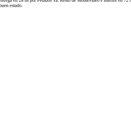
ntrega en 24 hs por Pedidos Ya. Resto de Montevideo e interior en 72 h
 buen estado.