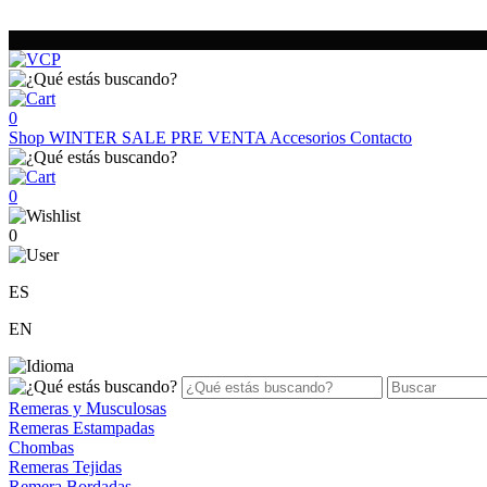
0
Shop
WINTER SALE
PRE VENTA
Accesorios
Contacto
0
0
ES
EN
Remeras y Musculosas
Remeras Estampadas
Chombas
Remeras Tejidas
Remera Bordadas