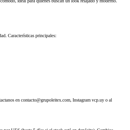
y cómodo, ideal para quienes buscan un look relajado y moderno.
ad. Características principales:
ntactanos en contacto@grupoleitex.com, Instagram vcp.uy o al