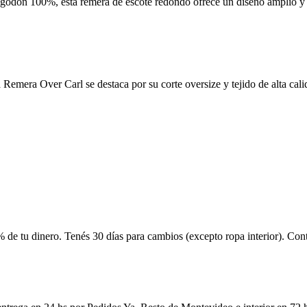
 algodón 100%, esta remera de escote redondo ofrece un diseño amplio 
emera Over Carl se destaca por su corte oversize y tejido de alta calid
 de tu dinero. Tenés 30 días para cambios (excepto ropa interior). Co