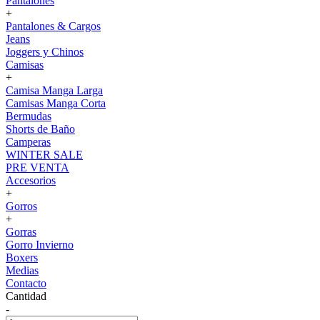
Pantalones
+
Pantalones & Cargos
Jeans
Joggers y Chinos
Camisas
+
Camisa Manga Larga
Camisas Manga Corta
Bermudas
Shorts de Baño
Camperas
WINTER SALE
PRE VENTA
Accesorios
+
Gorros
+
Gorras
Gorro Invierno
Boxers
Medias
Contacto
Cantidad
-