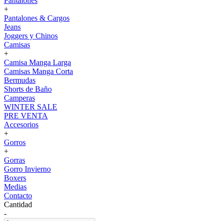
Pantalones
+
Pantalones & Cargos
Jeans
Joggers y Chinos
Camisas
+
Camisa Manga Larga
Camisas Manga Corta
Bermudas
Shorts de Baño
Camperas
WINTER SALE
PRE VENTA
Accesorios
+
Gorros
+
Gorras
Gorro Invierno
Boxers
Medias
Contacto
Cantidad
-