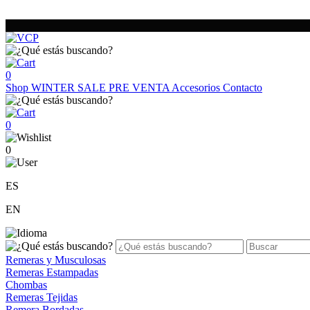
0
Shop
WINTER SALE
PRE VENTA
Accesorios
Contacto
0
0
ES
EN
Remeras y Musculosas
Remeras Estampadas
Chombas
Remeras Tejidas
Remera Bordadas