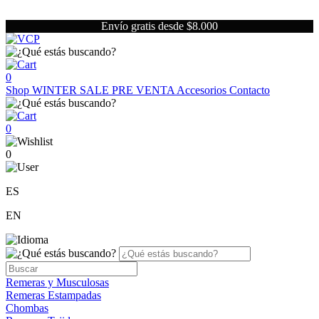
Envío gratis desde $8.000
0
Shop
WINTER SALE
PRE VENTA
Accesorios
Contacto
0
0
ES
EN
Remeras y Musculosas
Remeras Estampadas
Chombas