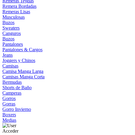
Remeras Tejidas
Remera Bordadas
Remeras Lisas
Musculosas
Buzos
Sweaters
Canguros
Buzos
Pantalones
Pantalones & Cargos
Jeans
Joggers y Chinos
Camisas
Camisa Manga Larga
Camisas Manga Corta
Bermudas
Shorts de Baño
Camperas
Gorros
Gorras
Gorro Invierno
Boxers
Medias
Acceder