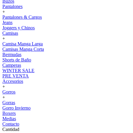
Buzos
Pantalones
+
Pantalones & Cargos
Jeans
Joggers y Chinos
Camisas
+
Camisa Manga Larga
Camisas Manga Corta
Bermudas
Shorts de Baño
Camperas
WINTER SALE
PRE VENTA
Accesorios
+
Gorros
+
Gorras
Gorro Invierno
Boxers
Medias
Contacto
Cantidad