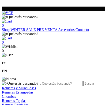
0
Shop
WINTER SALE
PRE VENTA
Accesorios
Contacto
0
0
ES
EN
Remeras y Musculosas
Remeras Estampadas
Chombas
Remeras Tejidas
Remera Bordadas