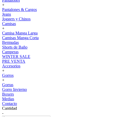
Pantalones
+
Pantalones & Cargos
Jeans
Joggers y Chinos
Camisas
+
Camisa Manga Larga
Camisas Manga Corta
Bermudas
Shorts de Baño
Camperas
WINTER SALE
PRE VENTA
Accesorios
+
Gorros
+
Gorras
Gorro Invierno
Boxers
Medias
Contacto
Cantidad
-