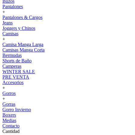
Buzos
Pantalones
+
Pantalones & Cargos
Jeans
Joggers y Chinos
Camisas
+
Camisa Manga Larga
Camisas Manga Corta
Bermudas
Shorts de Baño
Camperas
WINTER SALE
PRE VENTA
Accesorios
+
Gorros
+
Gorras
Gorro Invierno
Boxers
Medias
Contacto
Cantidad