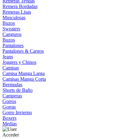
Remeras Tejidas
Remera Bordadas
Remeras Lisas
Musculosas
Buzos
Sweaters
Canguros
Buzos
Pantalones
Pantalones & Cargos
Jeans
Joggers y Chinos
Camisas
Camisa Manga Larga
Camisas Manga Corta
Bermudas
Shorts de Baño
Camperas
Gorros
Gorras
Gorro Invierno
Boxers
Medias
Acceder