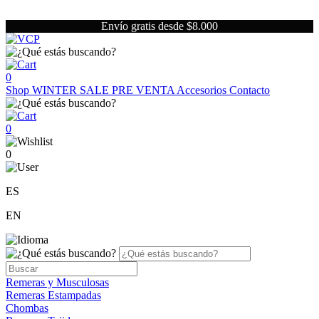
Envío gratis desde $8.000
0
Shop
WINTER SALE
PRE VENTA
Accesorios
Contacto
0
0
ES
EN
Remeras y Musculosas
Remeras Estampadas
Chombas