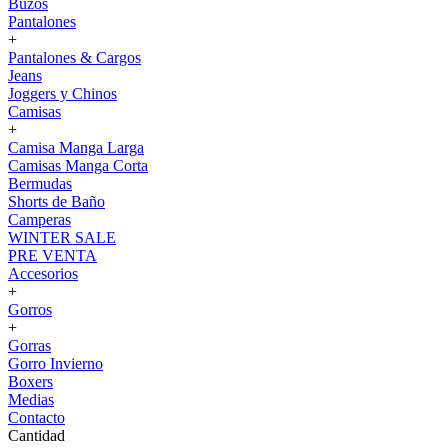
Buzos
Pantalones
+
Pantalones & Cargos
Jeans
Joggers y Chinos
Camisas
+
Camisa Manga Larga
Camisas Manga Corta
Bermudas
Shorts de Baño
Camperas
WINTER SALE
PRE VENTA
Accesorios
+
Gorros
+
Gorras
Gorro Invierno
Boxers
Medias
Contacto
Cantidad