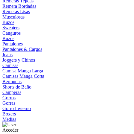
Remeras Tejidas
Remera Bordadas
Remeras Lisas
Musculosas
Buzos
Sweaters
Canguros
Buzos
Pantalones
Pantalones & Cargos
Jeans
Joggers y Chinos
Camisas
Camisa Manga Larga
Camisas Manga Corta
Bermudas
Shorts de Baño
Camperas
Gorros
Gorras
Gorro Invierno
Boxers
Medias
Acceder