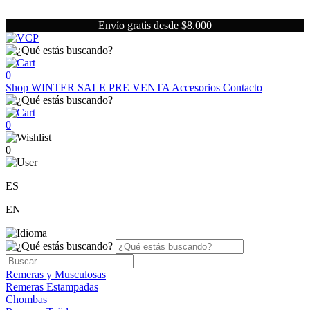
Envío gratis desde $8.000
0
Shop
WINTER SALE
PRE VENTA
Accesorios
Contacto
0
0
ES
EN
Remeras y Musculosas
Remeras Estampadas
Chombas