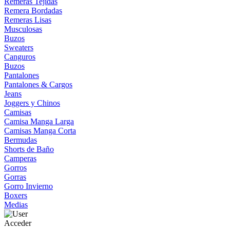
Remeras Tejidas
Remera Bordadas
Remeras Lisas
Musculosas
Buzos
Sweaters
Canguros
Buzos
Pantalones
Pantalones & Cargos
Jeans
Joggers y Chinos
Camisas
Camisa Manga Larga
Camisas Manga Corta
Bermudas
Shorts de Baño
Camperas
Gorros
Gorras
Gorro Invierno
Boxers
Medias
Acceder