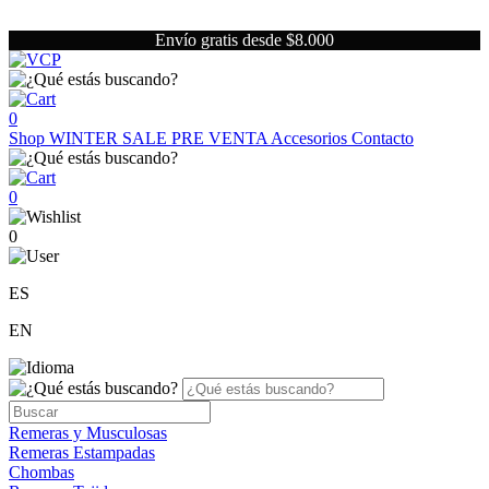
Envío gratis desde $8.000
0
Shop
WINTER SALE
PRE VENTA
Accesorios
Contacto
0
0
ES
EN
Remeras y Musculosas
Remeras Estampadas
Chombas