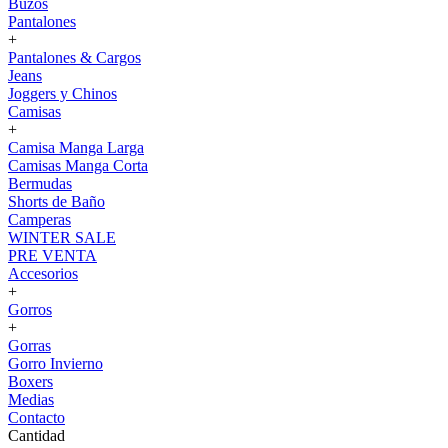
Buzos
Pantalones
+
Pantalones & Cargos
Jeans
Joggers y Chinos
Camisas
+
Camisa Manga Larga
Camisas Manga Corta
Bermudas
Shorts de Baño
Camperas
WINTER SALE
PRE VENTA
Accesorios
+
Gorros
+
Gorras
Gorro Invierno
Boxers
Medias
Contacto
Cantidad