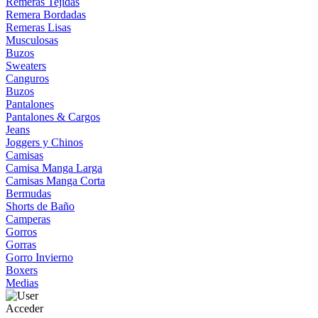
Remeras Tejidas
Remera Bordadas
Remeras Lisas
Musculosas
Buzos
Sweaters
Canguros
Buzos
Pantalones
Pantalones & Cargos
Jeans
Joggers y Chinos
Camisas
Camisa Manga Larga
Camisas Manga Corta
Bermudas
Shorts de Baño
Camperas
Gorros
Gorras
Gorro Invierno
Boxers
Medias
Acceder