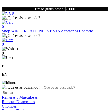
Envío gratis desde $8.000
0
Shop
WINTER SALE
PRE VENTA
Accesorios
Contacto
0
0
ES
EN
Remeras y Musculosas
Remeras Estampadas
Chombas