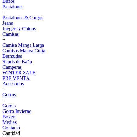
Buzos
Pantalones
+
Pantalones & Cargos
Jeans
Joggers y Chinos
Camisas
+
Camisa Manga Larga
Camisas Manga Corta
Bermudas
Shorts de Baño
Camperas
WINTER SALE
PRE VENTA
Accesorios
+
Gorros
+
Gorras
Gorro Invierno
Boxers
Medias
Contacto
Cantidad