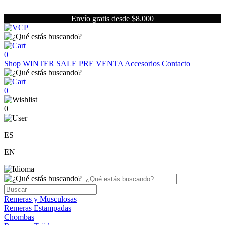
Envío gratis desde $8.000
0
Shop
WINTER SALE
PRE VENTA
Accesorios
Contacto
0
0
ES
EN
Remeras y Musculosas
Remeras Estampadas
Chombas