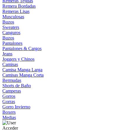
Remeras Tejidas
Remera Bordadas
Remeras Lisas
Musculosas
Buzos
Sweaters
Canguros
Buzos
Pantalones
Pantalones & Cargos
Jeans
Joggers y Chinos
Camisas
Camisa Manga Larga
Camisas Manga Corta
Bermudas
Shorts de Baño
Camperas
Gorros
Gorras
Gorro Invierno
Boxers
Medias
Acceder