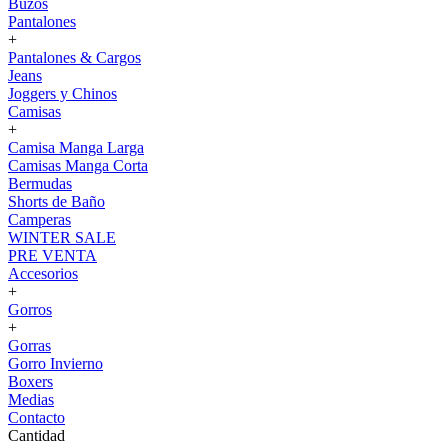
Buzos
Pantalones
+
Pantalones & Cargos
Jeans
Joggers y Chinos
Camisas
+
Camisa Manga Larga
Camisas Manga Corta
Bermudas
Shorts de Baño
Camperas
WINTER SALE
PRE VENTA
Accesorios
+
Gorros
+
Gorras
Gorro Invierno
Boxers
Medias
Contacto
Cantidad