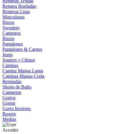
Remeras Tejidas
Remera Bordadas
Remeras Lisas
Musculosas
Buzos
Sweaters
Canguros
Buzos
Pantalones
Pantalones & Cargos
Jeans
Joggers y Chinos
Camisas
Camisa Manga Larga
Camisas Manga Corta
Bermudas
Shorts de Baño
Camperas
Gorros
Gorras
Gorro Invierno
Boxers
Medias
Acceder