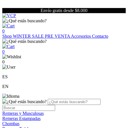
Envío gratis desde $8.000
0
Shop
WINTER SALE
PRE VENTA
Accesorios
Contacto
0
0
ES
EN
Remeras y Musculosas
Remeras Estampadas
Chombas