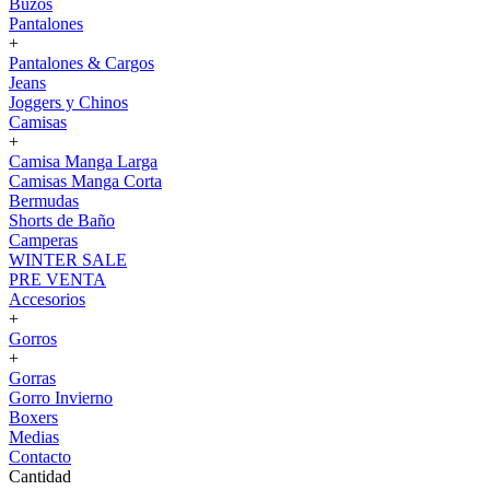
Buzos
Pantalones
+
Pantalones & Cargos
Jeans
Joggers y Chinos
Camisas
+
Camisa Manga Larga
Camisas Manga Corta
Bermudas
Shorts de Baño
Camperas
WINTER SALE
PRE VENTA
Accesorios
+
Gorros
+
Gorras
Gorro Invierno
Boxers
Medias
Contacto
Cantidad