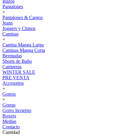
Buzos
Pantalones
+
Pantalones & Cargos
Jeans
Joggers y Chinos
Camisas
+
Camisa Manga Larga
Camisas Manga Corta
Bermudas
Shorts de Baño
Camperas
WINTER SALE
PRE VENTA
Accesorios
+
Gorros
+
Gorras
Gorro Invierno
Boxers
Medias
Contacto
Cantidad