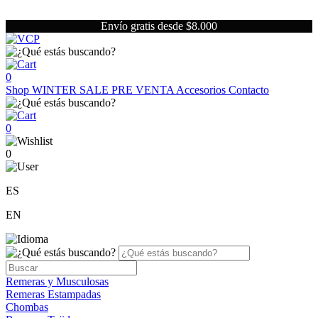
Envío gratis desde $8.000
0
Shop
WINTER SALE
PRE VENTA
Accesorios
Contacto
0
0
ES
EN
Remeras y Musculosas
Remeras Estampadas
Chombas