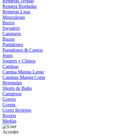
Remeras Tejidas
Remera Bordadas
Remeras Lisas
Musculosas
Buzos
Sweaters
Canguros
Buzos
Pantalones
Pantalones & Cargos
Jeans
Joggers y Chinos
Camisas
Camisa Manga Larga
Camisas Manga Corta
Bermudas
Shorts de Baño
Camperas
Gorros
Gorras
Gorro Invierno
Boxers
Medias
Acceder