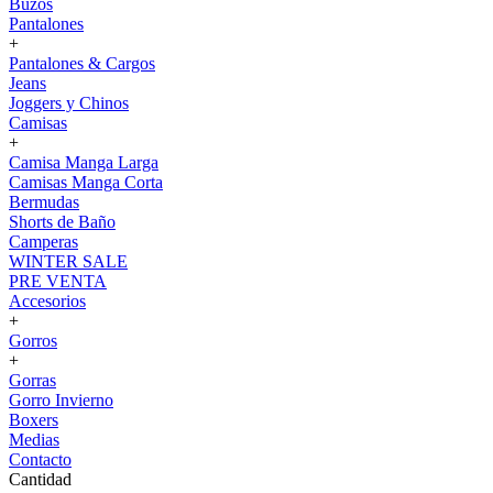
Buzos
Pantalones
+
Pantalones & Cargos
Jeans
Joggers y Chinos
Camisas
+
Camisa Manga Larga
Camisas Manga Corta
Bermudas
Shorts de Baño
Camperas
WINTER SALE
PRE VENTA
Accesorios
+
Gorros
+
Gorras
Gorro Invierno
Boxers
Medias
Contacto
Cantidad