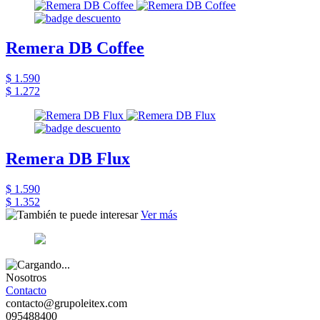
Remera DB Coffee
$ 1.590
$ 1.272
Remera DB Flux
$ 1.590
$ 1.352
Ver más
Nosotros
Contacto
contacto@grupoleitex.com
095488400