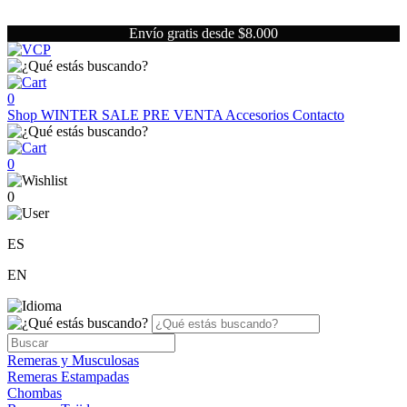
Envío gratis desde $8.000
0
Shop
WINTER SALE
PRE VENTA
Accesorios
Contacto
0
0
ES
EN
Remeras y Musculosas
Remeras Estampadas
Chombas