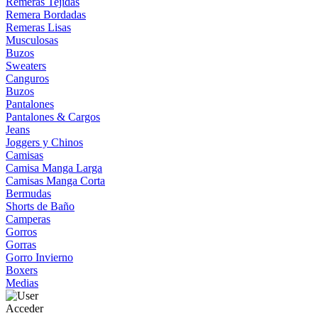
Remeras Tejidas
Remera Bordadas
Remeras Lisas
Musculosas
Buzos
Sweaters
Canguros
Buzos
Pantalones
Pantalones & Cargos
Jeans
Joggers y Chinos
Camisas
Camisa Manga Larga
Camisas Manga Corta
Bermudas
Shorts de Baño
Camperas
Gorros
Gorras
Gorro Invierno
Boxers
Medias
Acceder