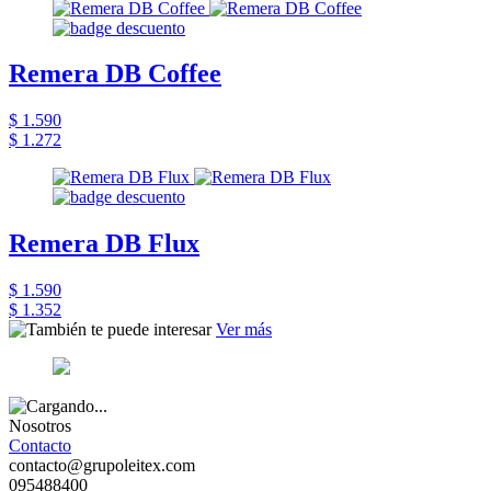
Remera DB Coffee
$ 1.590
$ 1.272
Remera DB Flux
$ 1.590
$ 1.352
Ver más
Nosotros
Contacto
contacto@grupoleitex.com
095488400