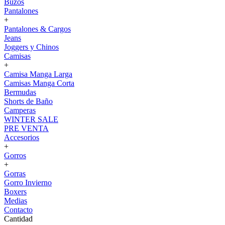
Buzos
Pantalones
+
Pantalones & Cargos
Jeans
Joggers y Chinos
Camisas
+
Camisa Manga Larga
Camisas Manga Corta
Bermudas
Shorts de Baño
Camperas
WINTER SALE
PRE VENTA
Accesorios
+
Gorros
+
Gorras
Gorro Invierno
Boxers
Medias
Contacto
Cantidad