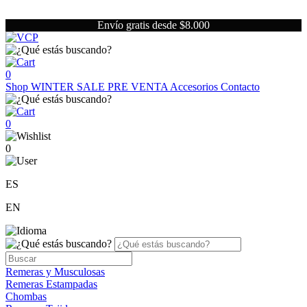
Envío gratis desde $8.000
0
Shop
WINTER SALE
PRE VENTA
Accesorios
Contacto
0
0
ES
EN
Remeras y Musculosas
Remeras Estampadas
Chombas