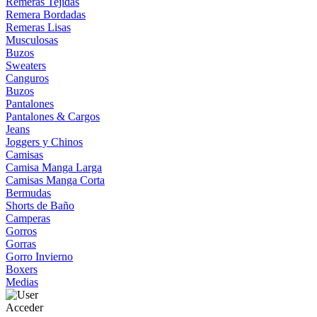
Remeras Tejidas
Remera Bordadas
Remeras Lisas
Musculosas
Buzos
Sweaters
Canguros
Buzos
Pantalones
Pantalones & Cargos
Jeans
Joggers y Chinos
Camisas
Camisa Manga Larga
Camisas Manga Corta
Bermudas
Shorts de Baño
Camperas
Gorros
Gorras
Gorro Invierno
Boxers
Medias
Acceder