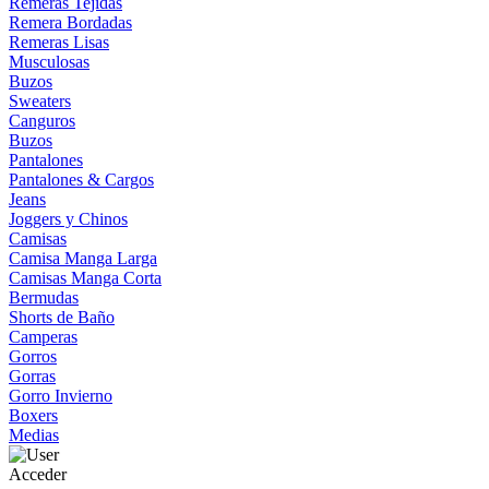
Remeras Tejidas
Remera Bordadas
Remeras Lisas
Musculosas
Buzos
Sweaters
Canguros
Buzos
Pantalones
Pantalones & Cargos
Jeans
Joggers y Chinos
Camisas
Camisa Manga Larga
Camisas Manga Corta
Bermudas
Shorts de Baño
Camperas
Gorros
Gorras
Gorro Invierno
Boxers
Medias
Acceder