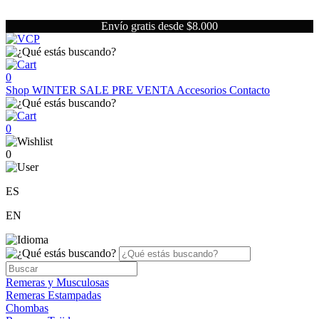
Envío gratis desde $8.000
0
Shop
WINTER SALE
PRE VENTA
Accesorios
Contacto
0
0
ES
EN
Remeras y Musculosas
Remeras Estampadas
Chombas