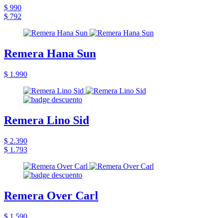
$ 990
$ 792
Remera Hana Sun
$ 1.990
Remera Lino Sid
$ 2.390
$ 1.793
Remera Over Carl
$ 1.590