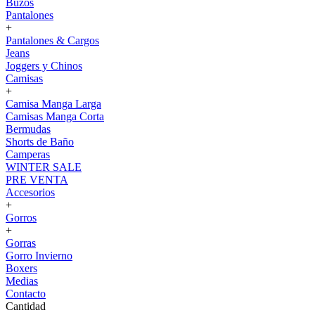
Buzos
Pantalones
+
Pantalones & Cargos
Jeans
Joggers y Chinos
Camisas
+
Camisa Manga Larga
Camisas Manga Corta
Bermudas
Shorts de Baño
Camperas
WINTER SALE
PRE VENTA
Accesorios
+
Gorros
+
Gorras
Gorro Invierno
Boxers
Medias
Contacto
Cantidad