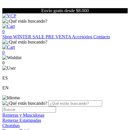
Envío gratis desde $8.000
0
Shop
WINTER SALE
PRE VENTA
Accesorios
Contacto
0
0
ES
EN
Remeras y Musculosas
Remeras Estampadas
Chombas