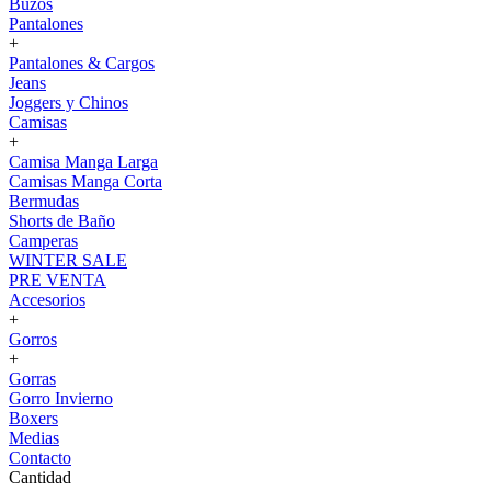
Buzos
Pantalones
+
Pantalones & Cargos
Jeans
Joggers y Chinos
Camisas
+
Camisa Manga Larga
Camisas Manga Corta
Bermudas
Shorts de Baño
Camperas
WINTER SALE
PRE VENTA
Accesorios
+
Gorros
+
Gorras
Gorro Invierno
Boxers
Medias
Contacto
Cantidad