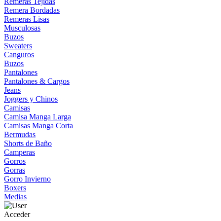
Remeras Tejidas
Remera Bordadas
Remeras Lisas
Musculosas
Buzos
Sweaters
Canguros
Buzos
Pantalones
Pantalones & Cargos
Jeans
Joggers y Chinos
Camisas
Camisa Manga Larga
Camisas Manga Corta
Bermudas
Shorts de Baño
Camperas
Gorros
Gorras
Gorro Invierno
Boxers
Medias
Acceder