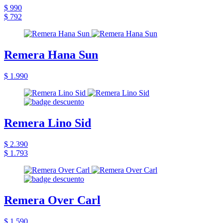
$ 990
$ 792
Remera Hana Sun
$ 1.990
Remera Lino Sid
$ 2.390
$ 1.793
Remera Over Carl
$ 1.590