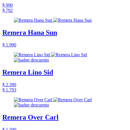
$ 990
$ 792
Remera Hana Sun
$ 1.990
Remera Lino Sid
$ 2.390
$ 1.793
Remera Over Carl
$ 1.590