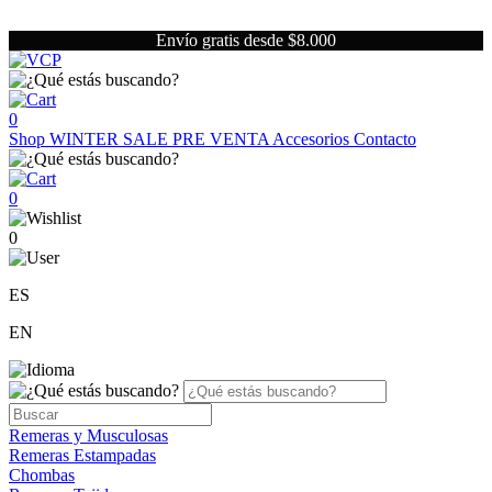
Envío gratis desde $8.000
0
Shop
WINTER SALE
PRE VENTA
Accesorios
Contacto
0
0
ES
EN
Remeras y Musculosas
Remeras Estampadas
Chombas