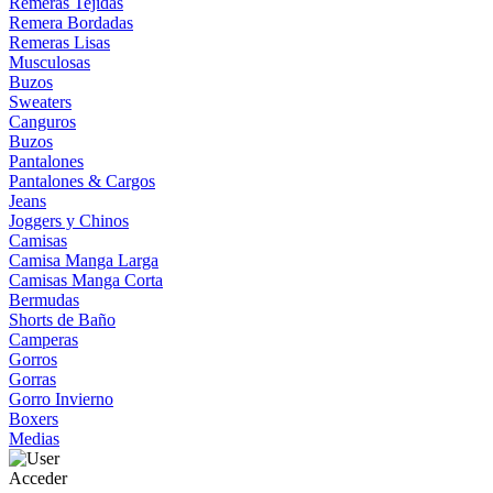
Remeras Tejidas
Remera Bordadas
Remeras Lisas
Musculosas
Buzos
Sweaters
Canguros
Buzos
Pantalones
Pantalones & Cargos
Jeans
Joggers y Chinos
Camisas
Camisa Manga Larga
Camisas Manga Corta
Bermudas
Shorts de Baño
Camperas
Gorros
Gorras
Gorro Invierno
Boxers
Medias
Acceder