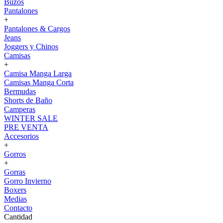
Buzos
Pantalones
+
Pantalones & Cargos
Jeans
Joggers y Chinos
Camisas
+
Camisa Manga Larga
Camisas Manga Corta
Bermudas
Shorts de Baño
Camperas
WINTER SALE
PRE VENTA
Accesorios
+
Gorros
+
Gorras
Gorro Invierno
Boxers
Medias
Contacto
Cantidad