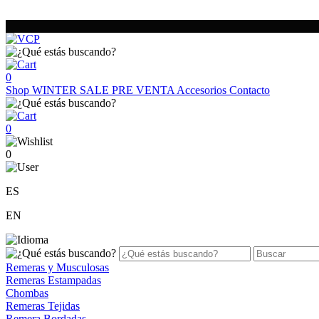
0
Shop
WINTER SALE
PRE VENTA
Accesorios
Contacto
0
0
ES
EN
Remeras y Musculosas
Remeras Estampadas
Chombas
Remeras Tejidas
Remera Bordadas