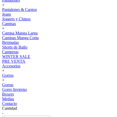
Pantalones
+
Pantalones & Cargos
Jeans
Joggers y Chinos
Camisas
+
Camisa Manga Larga
Camisas Manga Corta
Bermudas
Shorts de Baño
Camperas
WINTER SALE
PRE VENTA
Accesorios
+
Gorros
+
Gorras
Gorro Invierno
Boxers
Medias
Contacto
Cantidad
-