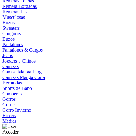
Remeras Tejidas
Remera Bordadas
Remeras Lisas
Musculosas
Buzos
Sweaters
Canguros
Buzos
Pantalones
Pantalones & Cargos
Jeans
Joggers y Chinos
Camisas
Camisa Manga Larga
Camisas Manga Corta
Bermudas
Shorts de Baño
Camperas
Gorros
Gorras
Gorro Invierno
Boxers
Medias
Acceder