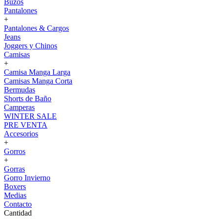
Buzos
Pantalones
+
Pantalones & Cargos
Jeans
Joggers y Chinos
Camisas
+
Camisa Manga Larga
Camisas Manga Corta
Bermudas
Shorts de Baño
Camperas
WINTER SALE
PRE VENTA
Accesorios
+
Gorros
+
Gorras
Gorro Invierno
Boxers
Medias
Contacto
Cantidad