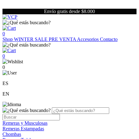
Envío gratis desde $8.000
0
Shop
WINTER SALE
PRE VENTA
Accesorios
Contacto
0
0
ES
EN
Remeras y Musculosas
Remeras Estampadas
Chombas