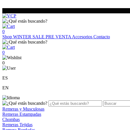
0
Shop
WINTER SALE
PRE VENTA
Accesorios
Contacto
0
0
ES
EN
Remeras y Musculosas
Remeras Estampadas
Chombas
Remeras Tejidas
Remera Bordadas