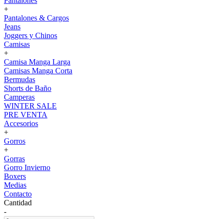
Pantalones
+
Pantalones & Cargos
Jeans
Joggers y Chinos
Camisas
+
Camisa Manga Larga
Camisas Manga Corta
Bermudas
Shorts de Baño
Camperas
WINTER SALE
PRE VENTA
Accesorios
+
Gorros
+
Gorras
Gorro Invierno
Boxers
Medias
Contacto
Cantidad
-