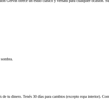
alón Gervin ofrece un estilo clásico y versátil para cualquier ocasión. 
a sombra.
 de tu dinero. Tenés 30 días para cambios (excepto ropa interior). Co