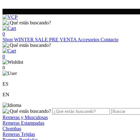
0
Shop
WINTER SALE
PRE VENTA
Accesorios
Contacto
0
0
ES
EN
Remeras y Musculosas
Remeras Estampadas
Chombas
Remeras Tejidas
Remera Bordadas