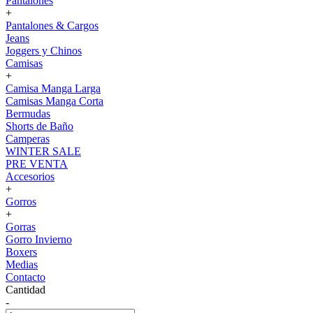
Pantalones
+
Pantalones & Cargos
Jeans
Joggers y Chinos
Camisas
+
Camisa Manga Larga
Camisas Manga Corta
Bermudas
Shorts de Baño
Camperas
WINTER SALE
PRE VENTA
Accesorios
+
Gorros
+
Gorras
Gorro Invierno
Boxers
Medias
Contacto
Cantidad
-