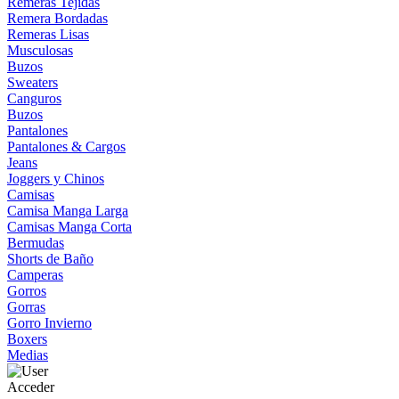
Remeras Tejidas
Remera Bordadas
Remeras Lisas
Musculosas
Buzos
Sweaters
Canguros
Buzos
Pantalones
Pantalones & Cargos
Jeans
Joggers y Chinos
Camisas
Camisa Manga Larga
Camisas Manga Corta
Bermudas
Shorts de Baño
Camperas
Gorros
Gorras
Gorro Invierno
Boxers
Medias
Acceder