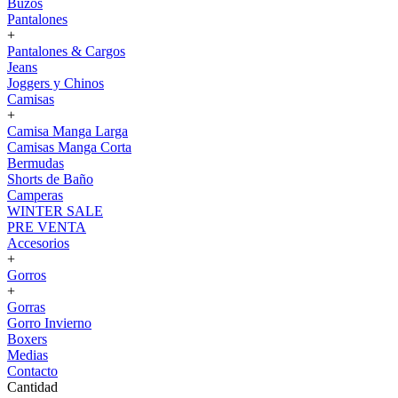
Buzos
Pantalones
+
Pantalones & Cargos
Jeans
Joggers y Chinos
Camisas
+
Camisa Manga Larga
Camisas Manga Corta
Bermudas
Shorts de Baño
Camperas
WINTER SALE
PRE VENTA
Accesorios
+
Gorros
+
Gorras
Gorro Invierno
Boxers
Medias
Contacto
Cantidad