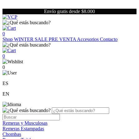
Envío gratis desde $8.000
0
Shop
WINTER SALE
PRE VENTA
Accesorios
Contacto
0
0
ES
EN
Remeras y Musculosas
Remeras Estampadas
Chombas