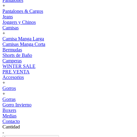
Pantalones
+
Pantalones & Cargos
Jeans
Joggers y Chinos
Camisas
+
Camisa Manga Larga
Camisas Manga Corta
Bermudas
Shorts de Baño
Camperas
WINTER SALE
PRE VENTA
Accesorios
+
Gorros
+
Gorras
Gorro Invierno
Boxers
Medias
Contacto
Cantidad
-