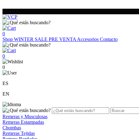
0
Shop
WINTER SALE
PRE VENTA
Accesorios
Contacto
0
0
ES
EN
Remeras y Musculosas
Remeras Estampadas
Chombas
Remeras Tejidas
Remera Bordadas