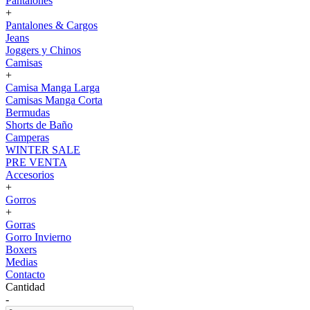
Pantalones
+
Pantalones & Cargos
Jeans
Joggers y Chinos
Camisas
+
Camisa Manga Larga
Camisas Manga Corta
Bermudas
Shorts de Baño
Camperas
WINTER SALE
PRE VENTA
Accesorios
+
Gorros
+
Gorras
Gorro Invierno
Boxers
Medias
Contacto
Cantidad
-