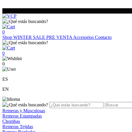
0
Shop
WINTER SALE
PRE VENTA
Accesorios
Contacto
0
0
ES
EN
Remeras y Musculosas
Remeras Estampadas
Chombas
Remeras Tejidas
Remera Bordadas