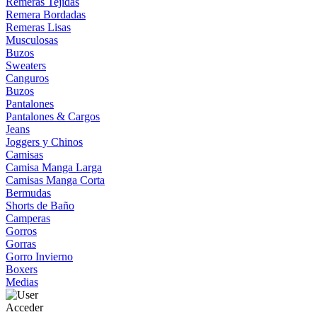
Remeras Tejidas
Remera Bordadas
Remeras Lisas
Musculosas
Buzos
Sweaters
Canguros
Buzos
Pantalones
Pantalones & Cargos
Jeans
Joggers y Chinos
Camisas
Camisa Manga Larga
Camisas Manga Corta
Bermudas
Shorts de Baño
Camperas
Gorros
Gorras
Gorro Invierno
Boxers
Medias
Acceder