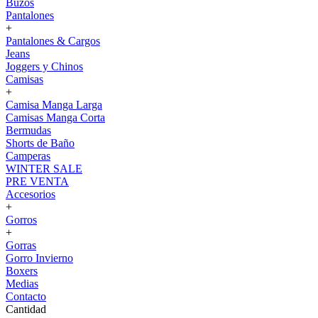
Buzos
Pantalones
+
Pantalones & Cargos
Jeans
Joggers y Chinos
Camisas
+
Camisa Manga Larga
Camisas Manga Corta
Bermudas
Shorts de Baño
Camperas
WINTER SALE
PRE VENTA
Accesorios
+
Gorros
+
Gorras
Gorro Invierno
Boxers
Medias
Contacto
Cantidad