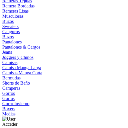
Remeras Tejidas
Remera Bordadas
Remeras Lisas
Musculosas
Buzos
Sweaters
Canguros
Buzos
Pantalones
Pantalones & Cargos
Jeans
Joggers y Chinos
Camisas
Camisa Manga Larga
Camisas Manga Corta
Bermudas
Shorts de Baño
Camperas
Gorros
Gorras
Gorro Invierno
Boxers
Medias
Acceder