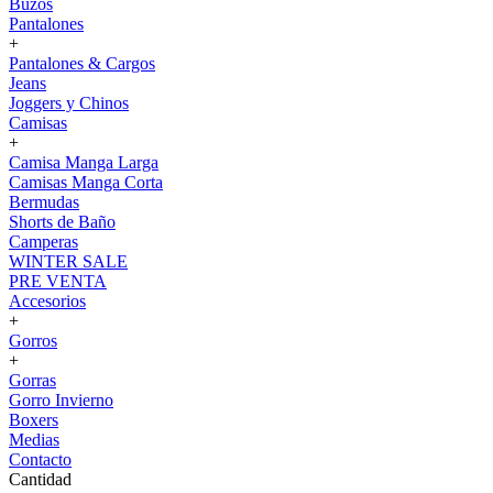
Buzos
Pantalones
+
Pantalones & Cargos
Jeans
Joggers y Chinos
Camisas
+
Camisa Manga Larga
Camisas Manga Corta
Bermudas
Shorts de Baño
Camperas
WINTER SALE
PRE VENTA
Accesorios
+
Gorros
+
Gorras
Gorro Invierno
Boxers
Medias
Contacto
Cantidad