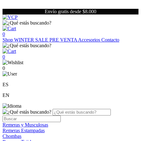
Envío gratis desde $8.000
0
Shop
WINTER SALE
PRE VENTA
Accesorios
Contacto
0
0
ES
EN
Remeras y Musculosas
Remeras Estampadas
Chombas