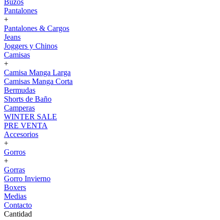
Buzos
Pantalones
+
Pantalones & Cargos
Jeans
Joggers y Chinos
Camisas
+
Camisa Manga Larga
Camisas Manga Corta
Bermudas
Shorts de Baño
Camperas
WINTER SALE
PRE VENTA
Accesorios
+
Gorros
+
Gorras
Gorro Invierno
Boxers
Medias
Contacto
Cantidad