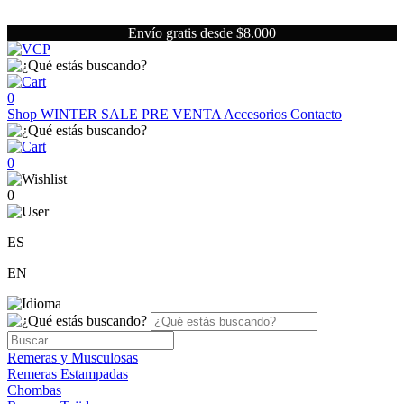
Envío gratis desde $8.000
0
Shop
WINTER SALE
PRE VENTA
Accesorios
Contacto
0
0
ES
EN
Remeras y Musculosas
Remeras Estampadas
Chombas