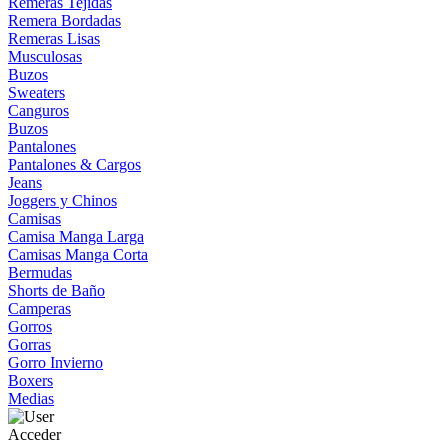
Remeras Tejidas
Remera Bordadas
Remeras Lisas
Musculosas
Buzos
Sweaters
Canguros
Buzos
Pantalones
Pantalones & Cargos
Jeans
Joggers y Chinos
Camisas
Camisa Manga Larga
Camisas Manga Corta
Bermudas
Shorts de Baño
Camperas
Gorros
Gorras
Gorro Invierno
Boxers
Medias
Acceder