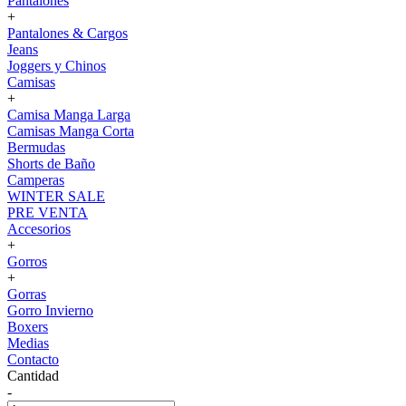
Pantalones
+
Pantalones & Cargos
Jeans
Joggers y Chinos
Camisas
+
Camisa Manga Larga
Camisas Manga Corta
Bermudas
Shorts de Baño
Camperas
WINTER SALE
PRE VENTA
Accesorios
+
Gorros
+
Gorras
Gorro Invierno
Boxers
Medias
Contacto
Cantidad
-