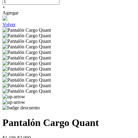
+
Agregar
Volver
Pantalón Cargo Quant
$1.196
$2.990