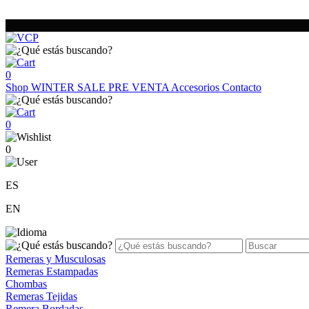
0
Shop
WINTER SALE
PRE VENTA
Accesorios
Contacto
0
0
ES
EN
Remeras y Musculosas
Remeras Estampadas
Chombas
Remeras Tejidas
Remera Bordadas