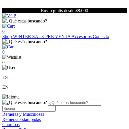
Envío gratis desde $8.000
0
Shop
WINTER SALE
PRE VENTA
Accesorios
Contacto
0
0
ES
EN
Remeras y Musculosas
Remeras Estampadas
Chombas