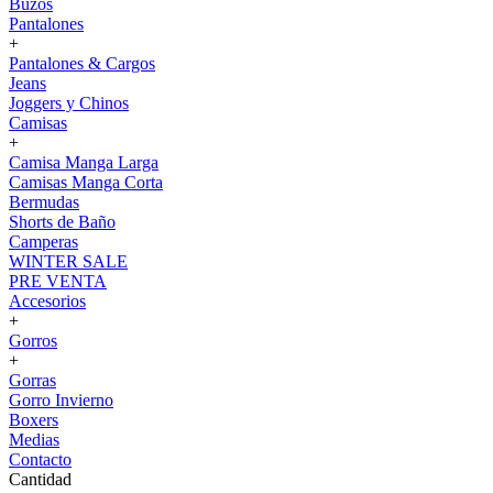
Buzos
Pantalones
+
Pantalones & Cargos
Jeans
Joggers y Chinos
Camisas
+
Camisa Manga Larga
Camisas Manga Corta
Bermudas
Shorts de Baño
Camperas
WINTER SALE
PRE VENTA
Accesorios
+
Gorros
+
Gorras
Gorro Invierno
Boxers
Medias
Contacto
Cantidad