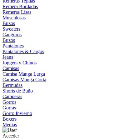
Remeras Tejidas
Remera Bordadas
Remeras Lisas
Musculosas
Buzos
Sweaters
Canguros
Buzos
Pantalones
Pantalones & Cargos
Jeans
Joggers y Chinos
Camisas
Camisa Manga Larga
Camisas Manga Corta
Bermudas
Shorts de Baño
Camperas
Gorros
Gorras
Gorro Invierno
Boxers
Medias
Acceder