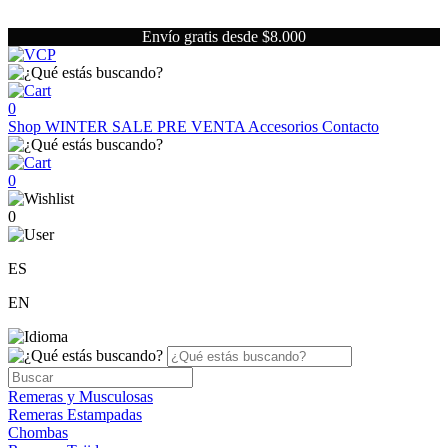
Envío gratis desde $8.000
0
Shop
WINTER SALE
PRE VENTA
Accesorios
Contacto
0
0
ES
EN
Remeras y Musculosas
Remeras Estampadas
Chombas