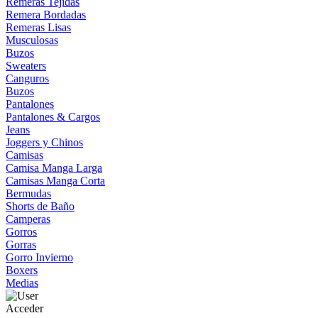
Remeras Tejidas
Remera Bordadas
Remeras Lisas
Musculosas
Buzos
Sweaters
Canguros
Buzos
Pantalones
Pantalones & Cargos
Jeans
Joggers y Chinos
Camisas
Camisa Manga Larga
Camisas Manga Corta
Bermudas
Shorts de Baño
Camperas
Gorros
Gorras
Gorro Invierno
Boxers
Medias
Acceder