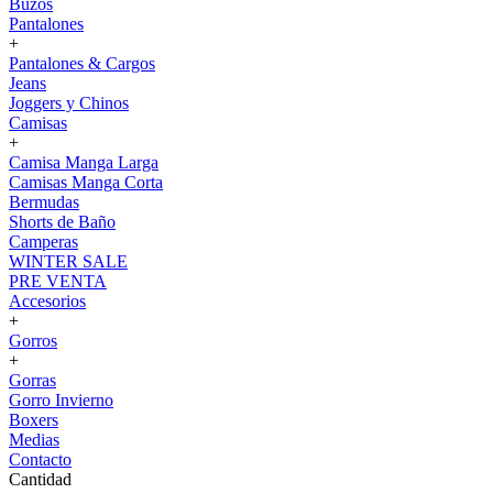
Buzos
Pantalones
+
Pantalones & Cargos
Jeans
Joggers y Chinos
Camisas
+
Camisa Manga Larga
Camisas Manga Corta
Bermudas
Shorts de Baño
Camperas
WINTER SALE
PRE VENTA
Accesorios
+
Gorros
+
Gorras
Gorro Invierno
Boxers
Medias
Contacto
Cantidad