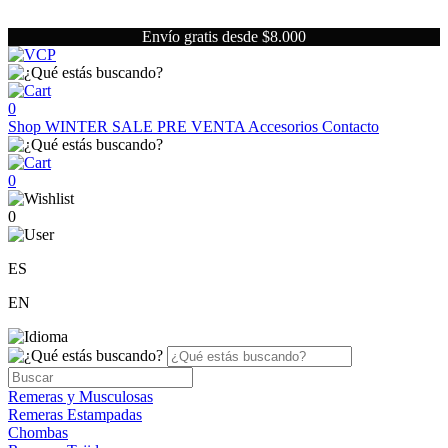
Envío gratis desde $8.000
0
Shop
WINTER SALE
PRE VENTA
Accesorios
Contacto
0
0
ES
EN
Remeras y Musculosas
Remeras Estampadas
Chombas