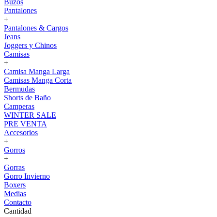
Buzos
Pantalones
+
Pantalones & Cargos
Jeans
Joggers y Chinos
Camisas
+
Camisa Manga Larga
Camisas Manga Corta
Bermudas
Shorts de Baño
Camperas
WINTER SALE
PRE VENTA
Accesorios
+
Gorros
+
Gorras
Gorro Invierno
Boxers
Medias
Contacto
Cantidad