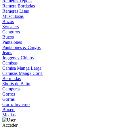
Remeras Tejidas
Remera Bordadas
Remeras Lisas
Musculosas
Buzos
Sweaters
Canguros
Buzos
Pantalones
Pantalones & Cargos
Jeans
Joggers y Chinos
Camisas
Camisa Manga Larga
Camisas Manga Corta
Bermudas
Shorts de Baño
Camperas
Gorros
Gorras
Gorro Invierno
Boxers
Medias
Acceder