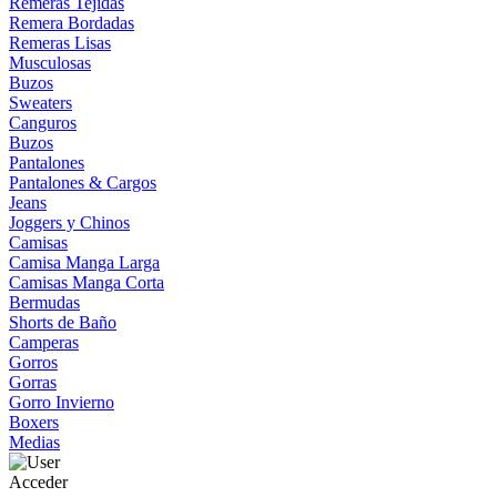
Remeras Tejidas
Remera Bordadas
Remeras Lisas
Musculosas
Buzos
Sweaters
Canguros
Buzos
Pantalones
Pantalones & Cargos
Jeans
Joggers y Chinos
Camisas
Camisa Manga Larga
Camisas Manga Corta
Bermudas
Shorts de Baño
Camperas
Gorros
Gorras
Gorro Invierno
Boxers
Medias
Acceder