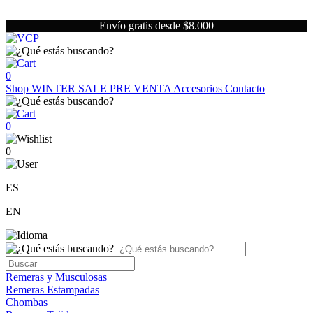
Envío gratis desde $8.000
0
Shop
WINTER SALE
PRE VENTA
Accesorios
Contacto
0
0
ES
EN
Remeras y Musculosas
Remeras Estampadas
Chombas