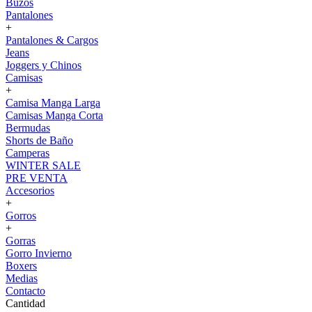
Buzos
Pantalones
+
Pantalones & Cargos
Jeans
Joggers y Chinos
Camisas
+
Camisa Manga Larga
Camisas Manga Corta
Bermudas
Shorts de Baño
Camperas
WINTER SALE
PRE VENTA
Accesorios
+
Gorros
+
Gorras
Gorro Invierno
Boxers
Medias
Contacto
Cantidad