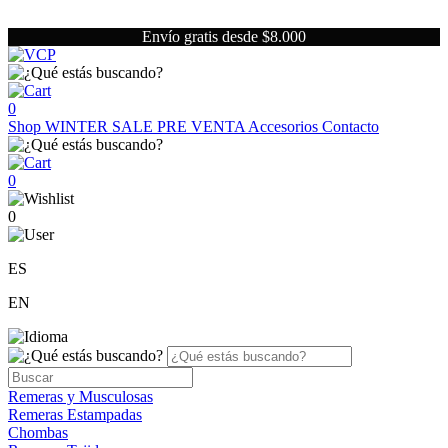
Envío gratis desde $8.000
0
Shop
WINTER SALE
PRE VENTA
Accesorios
Contacto
0
0
ES
EN
Remeras y Musculosas
Remeras Estampadas
Chombas