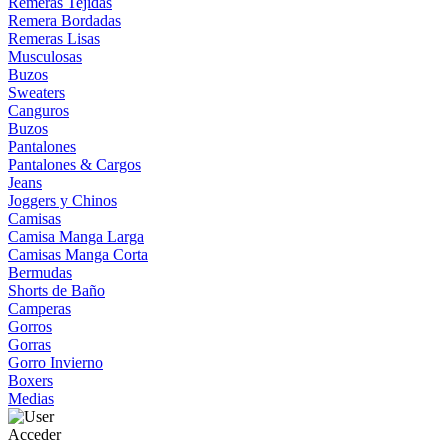
Remeras Tejidas
Remera Bordadas
Remeras Lisas
Musculosas
Buzos
Sweaters
Canguros
Buzos
Pantalones
Pantalones & Cargos
Jeans
Joggers y Chinos
Camisas
Camisa Manga Larga
Camisas Manga Corta
Bermudas
Shorts de Baño
Camperas
Gorros
Gorras
Gorro Invierno
Boxers
Medias
Acceder