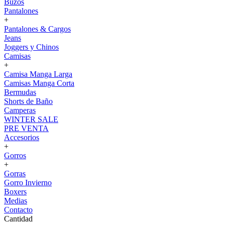
Buzos
Pantalones
+
Pantalones & Cargos
Jeans
Joggers y Chinos
Camisas
+
Camisa Manga Larga
Camisas Manga Corta
Bermudas
Shorts de Baño
Camperas
WINTER SALE
PRE VENTA
Accesorios
+
Gorros
+
Gorras
Gorro Invierno
Boxers
Medias
Contacto
Cantidad