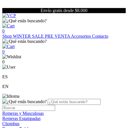
Envío gratis desde $8.000
0
Shop
WINTER SALE
PRE VENTA
Accesorios
Contacto
0
0
ES
EN
Remeras y Musculosas
Remeras Estampadas
Chombas