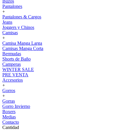
Buzos
Pantalones
+
Pantalones & Cargos
Jeans
Joggers y Chinos
Camisas
+
Camisa Manga Larga
Camisas Manga Corta
Bermudas
Shorts de Baño
Camperas
WINTER SALE
PRE VENTA
Accesorios
+
Gorros
+
Gorras
Gorro Invierno
Boxers
Medias
Contacto
Cantidad