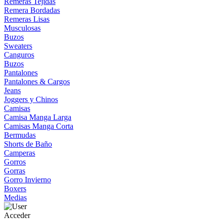
Remeras Tejidas
Remera Bordadas
Remeras Lisas
Musculosas
Buzos
Sweaters
Canguros
Buzos
Pantalones
Pantalones & Cargos
Jeans
Joggers y Chinos
Camisas
Camisa Manga Larga
Camisas Manga Corta
Bermudas
Shorts de Baño
Camperas
Gorros
Gorras
Gorro Invierno
Boxers
Medias
Acceder