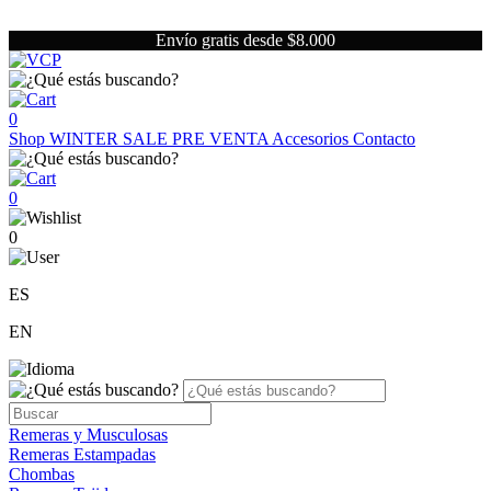
Envío gratis desde $8.000
0
Shop
WINTER SALE
PRE VENTA
Accesorios
Contacto
0
0
ES
EN
Remeras y Musculosas
Remeras Estampadas
Chombas