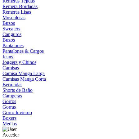
Remeras Tejidas
Remera Bordadas
Remeras Lisas
Musculosas
Buzos
Sweaters
Canguros
Buzos
Pantalones
Pantalones & Cargos
Jeans
Joggers y Chinos
Camisas
Camisa Manga Larga
Camisas Manga Corta
Bermudas
Shorts de Baño
Camperas
Gorros
Gorras
Gorro Invierno
Boxers
Medias
Acceder