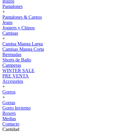
Buzos
Pantalones
+
Pantalones & Cargos
Jeans
Joggers y Chinos
Camisas
+
Camisa Manga Larga
Camisas Manga Corta
Bermudas
Shorts de Baño
Camperas
WINTER SALE
PRE VENTA
Accesorios
+
Gorros
+
Gorras
Gorro Invierno
Boxers
Medias
Contacto
Cantidad