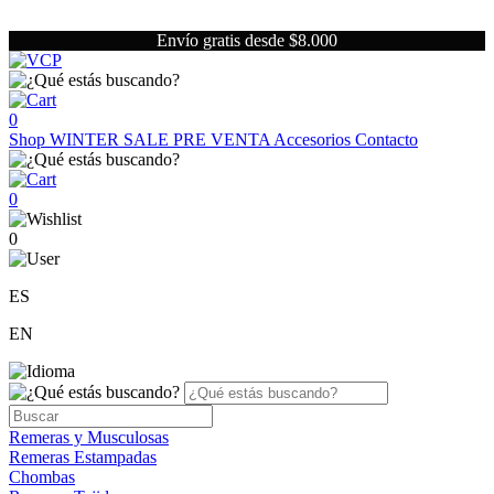
Envío gratis desde $8.000
0
Shop
WINTER SALE
PRE VENTA
Accesorios
Contacto
0
0
ES
EN
Remeras y Musculosas
Remeras Estampadas
Chombas