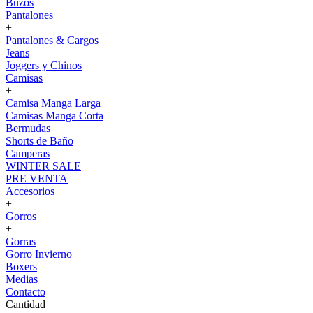
Buzos
Pantalones
+
Pantalones & Cargos
Jeans
Joggers y Chinos
Camisas
+
Camisa Manga Larga
Camisas Manga Corta
Bermudas
Shorts de Baño
Camperas
WINTER SALE
PRE VENTA
Accesorios
+
Gorros
+
Gorras
Gorro Invierno
Boxers
Medias
Contacto
Cantidad