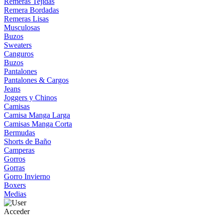
Remeras Tejidas
Remera Bordadas
Remeras Lisas
Musculosas
Buzos
Sweaters
Canguros
Buzos
Pantalones
Pantalones & Cargos
Jeans
Joggers y Chinos
Camisas
Camisa Manga Larga
Camisas Manga Corta
Bermudas
Shorts de Baño
Camperas
Gorros
Gorras
Gorro Invierno
Boxers
Medias
Acceder