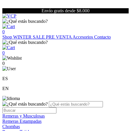
Envío gratis desde $8.000
0
Shop
WINTER SALE
PRE VENTA
Accesorios
Contacto
0
0
ES
EN
Remeras y Musculosas
Remeras Estampadas
Chombas