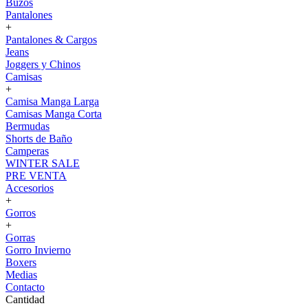
Buzos
Pantalones
+
Pantalones & Cargos
Jeans
Joggers y Chinos
Camisas
+
Camisa Manga Larga
Camisas Manga Corta
Bermudas
Shorts de Baño
Camperas
WINTER SALE
PRE VENTA
Accesorios
+
Gorros
+
Gorras
Gorro Invierno
Boxers
Medias
Contacto
Cantidad