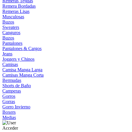
Remeras Tejidas
Remera Bordadas
Remeras Lisas
Musculosas
Buzos
Sweaters
Canguros
Buzos
Pantalones
Pantalones & Cargos
Jeans
Joggers y Chinos
Camisas
Camisa Manga Larga
Camisas Manga Corta
Bermudas
Shorts de Baño
Camperas
Gorros
Gorras
Gorro Invierno
Boxers
Medias
Acceder