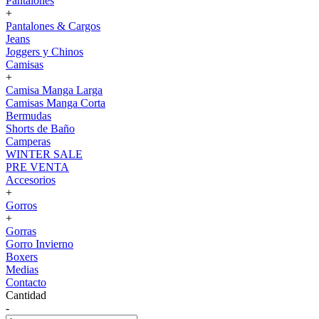
Pantalones
+
Pantalones & Cargos
Jeans
Joggers y Chinos
Camisas
+
Camisa Manga Larga
Camisas Manga Corta
Bermudas
Shorts de Baño
Camperas
WINTER SALE
PRE VENTA
Accesorios
+
Gorros
+
Gorras
Gorro Invierno
Boxers
Medias
Contacto
Cantidad
-