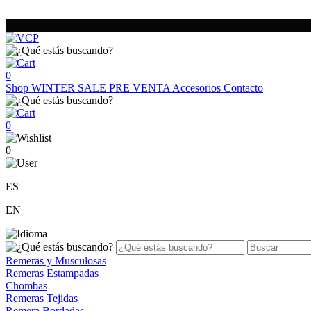
0
Shop
WINTER SALE
PRE VENTA
Accesorios
Contacto
0
0
ES
EN
Remeras y Musculosas
Remeras Estampadas
Chombas
Remeras Tejidas
Remera Bordadas