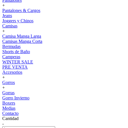
Pantalones
+
Pantalones & Cargos
Jeans
Joggers y Chinos
Camisas
+
Camisa Manga Larga
Camisas Manga Corta
Bermudas
Shorts de Baño
Camperas
WINTER SALE
PRE VENTA
Accesorios
+
Gorros
+
Gorras
Gorro Invierno
Boxers
Medias
Contacto
Cantidad
-