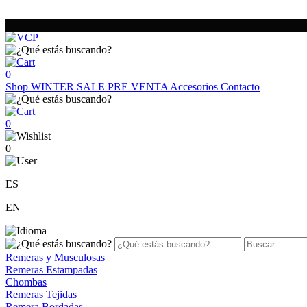
0
Shop
WINTER SALE
PRE VENTA
Accesorios
Contacto
0
0
ES
EN
Remeras y Musculosas
Remeras Estampadas
Chombas
Remeras Tejidas
Remera Bordadas