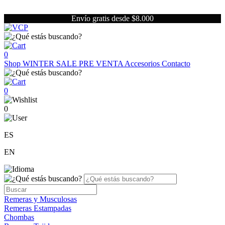
Envío gratis desde $8.000
0
Shop
WINTER SALE
PRE VENTA
Accesorios
Contacto
0
0
ES
EN
Remeras y Musculosas
Remeras Estampadas
Chombas