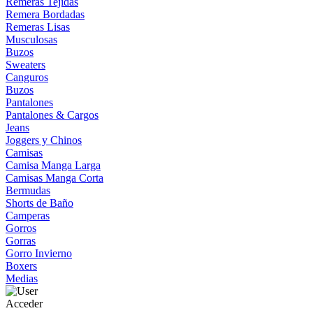
Remeras Tejidas
Remera Bordadas
Remeras Lisas
Musculosas
Buzos
Sweaters
Canguros
Buzos
Pantalones
Pantalones & Cargos
Jeans
Joggers y Chinos
Camisas
Camisa Manga Larga
Camisas Manga Corta
Bermudas
Shorts de Baño
Camperas
Gorros
Gorras
Gorro Invierno
Boxers
Medias
Acceder