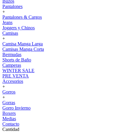
Buzos
Pantalones
+
Pantalones & Cargos
Jeans
Joggers y Chinos
Camisas
+
Camisa Manga Larga
Camisas Manga Corta
Bermudas
Shorts de Baño
Camperas
WINTER SALE
PRE VENTA
Accesorios
+
Gorros
+
Gorras
Gorro Invierno
Boxers
Medias
Contacto
Cantidad