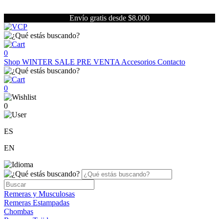
Envío gratis desde $8.000
0
Shop
WINTER SALE
PRE VENTA
Accesorios
Contacto
0
0
ES
EN
Remeras y Musculosas
Remeras Estampadas
Chombas