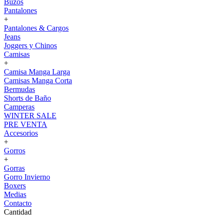
Buzos
Pantalones
+
Pantalones & Cargos
Jeans
Joggers y Chinos
Camisas
+
Camisa Manga Larga
Camisas Manga Corta
Bermudas
Shorts de Baño
Camperas
WINTER SALE
PRE VENTA
Accesorios
+
Gorros
+
Gorras
Gorro Invierno
Boxers
Medias
Contacto
Cantidad