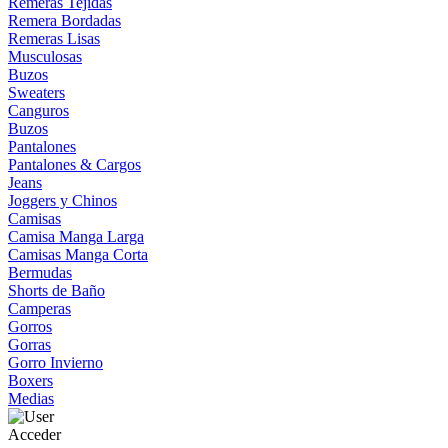
Remeras Tejidas
Remera Bordadas
Remeras Lisas
Musculosas
Buzos
Sweaters
Canguros
Buzos
Pantalones
Pantalones & Cargos
Jeans
Joggers y Chinos
Camisas
Camisa Manga Larga
Camisas Manga Corta
Bermudas
Shorts de Baño
Camperas
Gorros
Gorras
Gorro Invierno
Boxers
Medias
Acceder