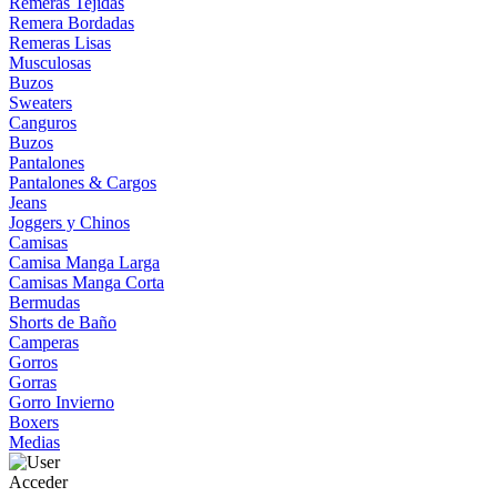
Remeras Tejidas
Remera Bordadas
Remeras Lisas
Musculosas
Buzos
Sweaters
Canguros
Buzos
Pantalones
Pantalones & Cargos
Jeans
Joggers y Chinos
Camisas
Camisa Manga Larga
Camisas Manga Corta
Bermudas
Shorts de Baño
Camperas
Gorros
Gorras
Gorro Invierno
Boxers
Medias
Acceder