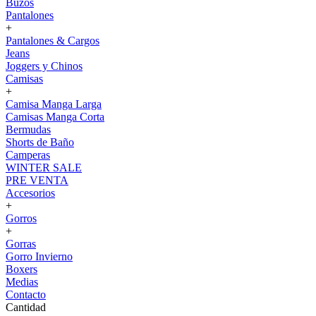
Buzos
Pantalones
+
Pantalones & Cargos
Jeans
Joggers y Chinos
Camisas
+
Camisa Manga Larga
Camisas Manga Corta
Bermudas
Shorts de Baño
Camperas
WINTER SALE
PRE VENTA
Accesorios
+
Gorros
+
Gorras
Gorro Invierno
Boxers
Medias
Contacto
Cantidad