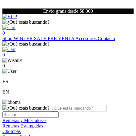
Envío gratis desde $8.000
0
Shop
WINTER SALE
PRE VENTA
Accesorios
Contacto
0
0
ES
EN
Remeras y Musculosas
Remeras Estampadas
Chombas