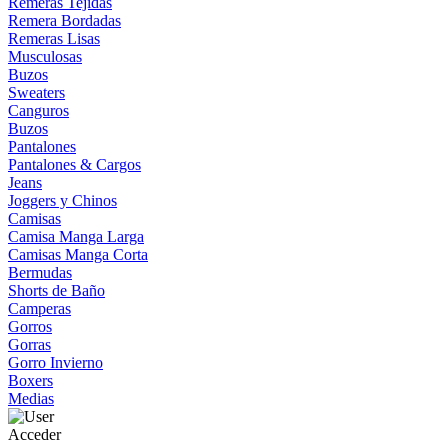
Remeras Tejidas
Remera Bordadas
Remeras Lisas
Musculosas
Buzos
Sweaters
Canguros
Buzos
Pantalones
Pantalones & Cargos
Jeans
Joggers y Chinos
Camisas
Camisa Manga Larga
Camisas Manga Corta
Bermudas
Shorts de Baño
Camperas
Gorros
Gorras
Gorro Invierno
Boxers
Medias
Acceder