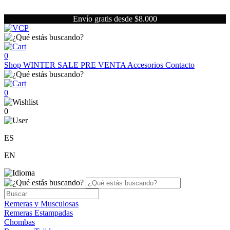
Envío gratis desde $8.000
0
Shop
WINTER SALE
PRE VENTA
Accesorios
Contacto
0
0
ES
EN
Remeras y Musculosas
Remeras Estampadas
Chombas