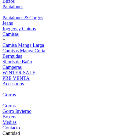
Buzos
Pantalones
+
Pantalones & Cargos
Jeans
Joggers y Chinos
Camisas
+
Camisa Manga Larga
Camisas Manga Corta
Bermudas
Shorts de Baño
Camperas
WINTER SALE
PRE VENTA
Accesorios
+
Gorros
+
Gorras
Gorro Invierno
Boxers
Medias
Contacto
Cantidad