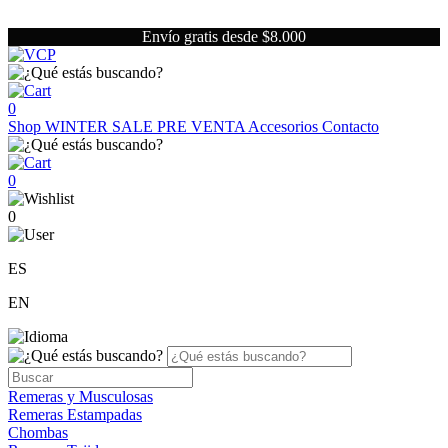
Envío gratis desde $8.000
0
Shop
WINTER SALE
PRE VENTA
Accesorios
Contacto
0
0
ES
EN
Remeras y Musculosas
Remeras Estampadas
Chombas