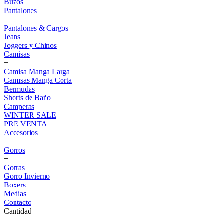
Buzos
Pantalones
+
Pantalones & Cargos
Jeans
Joggers y Chinos
Camisas
+
Camisa Manga Larga
Camisas Manga Corta
Bermudas
Shorts de Baño
Camperas
WINTER SALE
PRE VENTA
Accesorios
+
Gorros
+
Gorras
Gorro Invierno
Boxers
Medias
Contacto
Cantidad