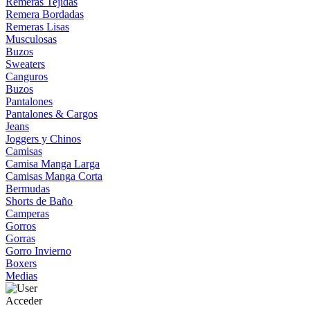
Remeras Tejidas
Remera Bordadas
Remeras Lisas
Musculosas
Buzos
Sweaters
Canguros
Buzos
Pantalones
Pantalones & Cargos
Jeans
Joggers y Chinos
Camisas
Camisa Manga Larga
Camisas Manga Corta
Bermudas
Shorts de Baño
Camperas
Gorros
Gorras
Gorro Invierno
Boxers
Medias
Acceder