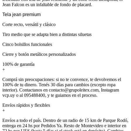
Jean Falcon es un infaltable de fondo de placard.
Tela jean premium
Corte recto, versátil y clásico
Tiro medio que se adapta bien a distintas siluetas
Cinco bolsillos funcionales
Cierre y botón metálicos personalizados
100% de garantía
+
Comprá sin preocupaciones: si no te convence, te devolvemos el
100% de tu dinero. Tenés 30 días para cambios (excepto ropa
interior). Contactanos en contacto@grupoleitex.com, Instagram
vcp.uy o al 095488400, y te guiamos en el proceso.
Envíos rápidos y flexibles
+
Envíos a todo el país. Dentro de un radio de 15 km de Parque Rodó,
entrega en 24 hs por Pedidos Ya. Resto de Montevideo e interior en
72 hs por UES (hasta 5 días si el stock está en depósito). Cambios